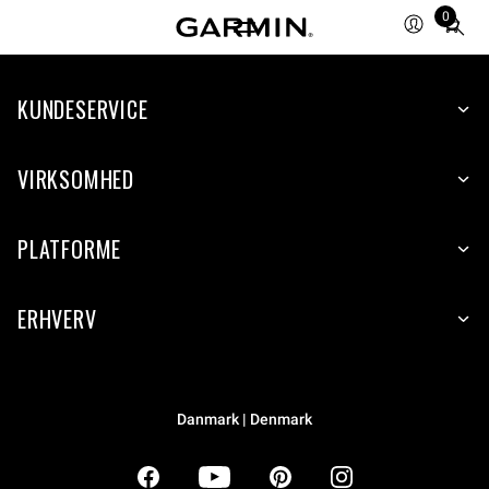
0
Total
items
in
KUNDESERVICE
cart:
0
VIRKSOMHED
PLATFORME
ERHVERV
Danmark | Denmark