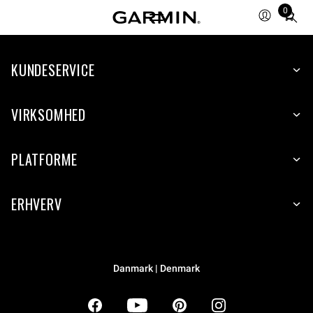
0
Total
items
in
KUNDESERVICE
cart:
0
VIRKSOMHED
PLATFORME
ERHVERV
Danmark | Denmark