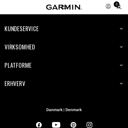
0
Total
items
in
KUNDESERVICE
cart:
0
VIRKSOMHED
PLATFORME
ERHVERV
Danmark | Denmark