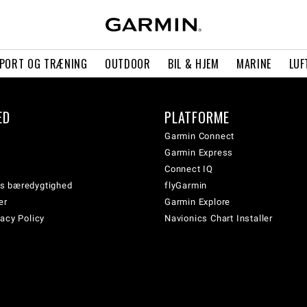
PORT OG TRÆNING
OUTDOOR
BIL & HJEM
MARINE
LUF
ED
PLATFORME
Garmin Connect
Garmin Express
Connect IQ
s bæredygtighed
flyGarmin
er
Garmin Explore
acy Policy
Navionics Chart Installer