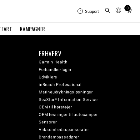
0
Total
Support
items
in
TFART
KAMPAGNER
cart:
0
ERHVERV
Garmin Health
Forhandler-login
Udviklere
inReach Professional
Marineudrykningsløsninger
SeaStar® Information Service
OEM til køretøjer
OEM løsninger til autocamper
Sensorer
Virksomhedssponsorater
Brandambassadører