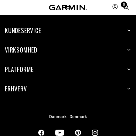
0
Total
items
in
KUNDESERVICE
cart:
0
VIRKSOMHED
PLATFORME
ERHVERV
Danmark | Denmark