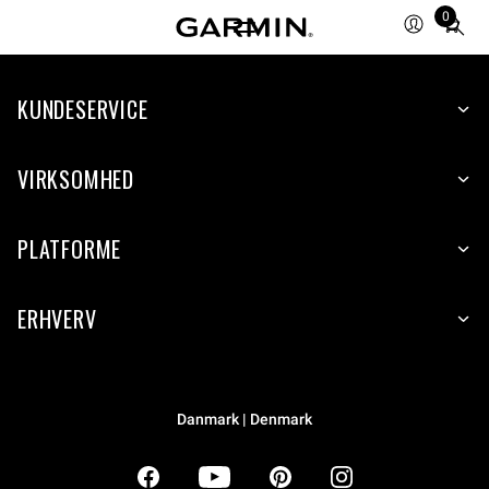
0
Total
items
in
KUNDESERVICE
cart:
0
VIRKSOMHED
PLATFORME
ERHVERV
Danmark | Denmark