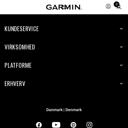
0
Total
items
in
KUNDESERVICE
cart:
0
VIRKSOMHED
PLATFORME
ERHVERV
Danmark | Denmark