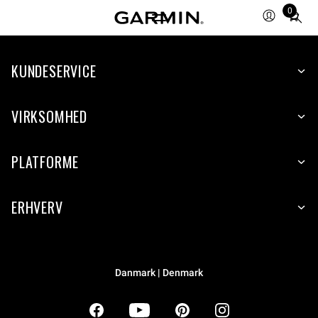
0
Total
items
in
KUNDESERVICE
cart:
0
VIRKSOMHED
PLATFORME
ERHVERV
Danmark | Denmark