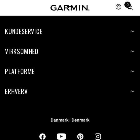
0
Total
items
in
KUNDESERVICE
cart:
0
VIRKSOMHED
PLATFORME
ERHVERV
Danmark | Denmark