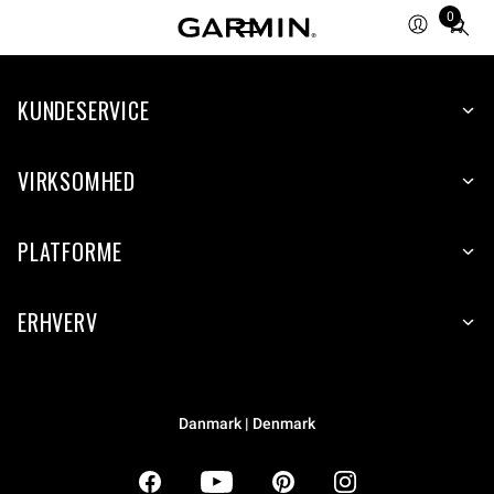
0
Total
items
in
KUNDESERVICE
cart:
0
VIRKSOMHED
PLATFORME
ERHVERV
Danmark | Denmark