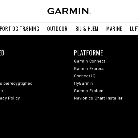
PORT OG TRÆNING
OUTDOOR
BIL & HJEM
MARINE
LUF
ED
PLATFORME
Garmin Connect
Garmin Express
Connect IQ
s bæredygtighed
flyGarmin
er
Garmin Explore
acy Policy
Navionics Chart Installer