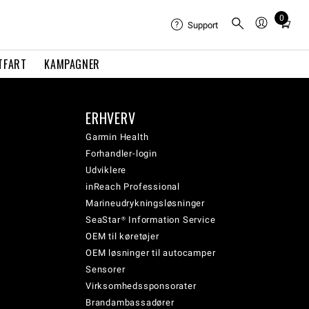
0
Total
Support
items
in
TFART
KAMPAGNER
cart:
0
ERHVERV
Garmin Health
Forhandler-login
Udviklere
inReach Professional
Marineudrykningsløsninger
SeaStar® Information Service
OEM til køretøjer
OEM løsninger til autocamper
Sensorer
Virksomhedssponsorater
Brandambassadører