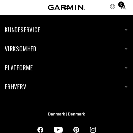
0
Total
items
in
KUNDESERVICE
cart:
0
VIRKSOMHED
PLATFORME
ERHVERV
Danmark | Denmark