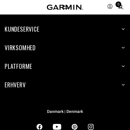
0
Total
items
in
KUNDESERVICE
cart:
0
VIRKSOMHED
PLATFORME
ERHVERV
Danmark | Denmark