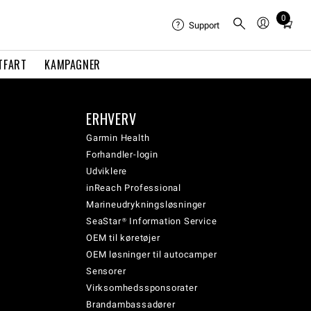
0
Total
Support
items
in
TFART
KAMPAGNER
cart:
0
ERHVERV
Garmin Health
Forhandler-login
Udviklere
inReach Professional
Marineudrykningsløsninger
SeaStar® Information Service
OEM til køretøjer
OEM løsninger til autocamper
Sensorer
Virksomhedssponsorater
Brandambassadører