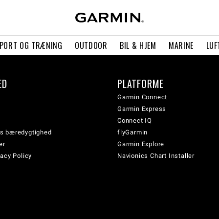
PORT OG TRÆNING
OUTDOOR
BIL & HJEM
MARINE
LUF
ED
PLATFORME
Garmin Connect
Garmin Express
Connect IQ
s bæredygtighed
flyGarmin
er
Garmin Explore
acy Policy
Navionics Chart Installer