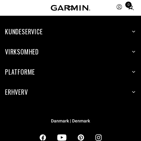
0
Total
items
in
KUNDESERVICE
cart:
0
VIRKSOMHED
PLATFORME
ERHVERV
Danmark | Denmark