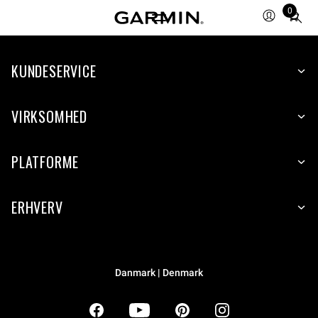
0
Total
items
in
KUNDESERVICE
cart:
0
VIRKSOMHED
PLATFORME
ERHVERV
Danmark | Denmark