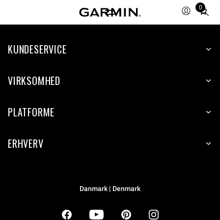
0
Total
items
in
KUNDESERVICE
cart:
0
VIRKSOMHED
PLATFORME
ERHVERV
Danmark | Denmark