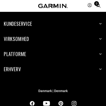
0
Total
items
in
KUNDESERVICE
cart:
0
VIRKSOMHED
PLATFORME
ERHVERV
Danmark | Denmark