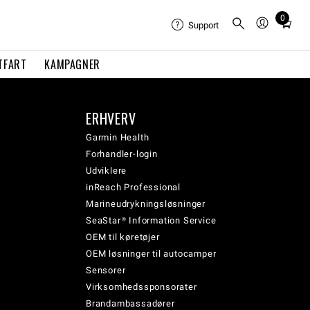
0
Total
Support
items
in
TFART
KAMPAGNER
cart:
0
ERHVERV
Garmin Health
Forhandler-login
Udviklere
inReach Professional
Marineudrykningsløsninger
SeaStar® Information Service
OEM til køretøjer
OEM løsninger til autocamper
Sensorer
Virksomhedssponsorater
Brandambassadører