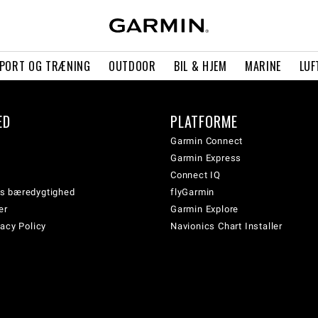
PORT OG TRÆNING
OUTDOOR
BIL & HJEM
MARINE
LUF
ED
PLATFORME
Garmin Connect
Garmin Express
Connect IQ
s bæredygtighed
flyGarmin
er
Garmin Explore
acy Policy
Navionics Chart Installer