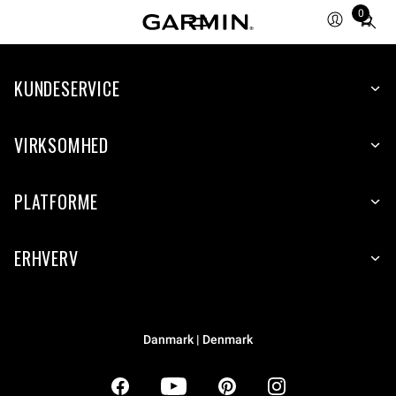
0
Total
items
in
KUNDESERVICE
cart:
0
VIRKSOMHED
PLATFORME
ERHVERV
Danmark | Denmark