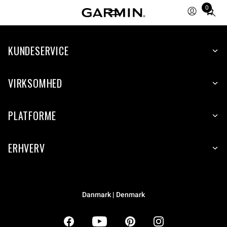
0
Total
items
in
KUNDESERVICE
cart:
0
VIRKSOMHED
PLATFORME
ERHVERV
Danmark | Denmark