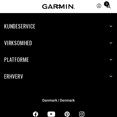
0
Total
items
in
KUNDESERVICE
cart:
0
VIRKSOMHED
PLATFORME
ERHVERV
Danmark | Denmark