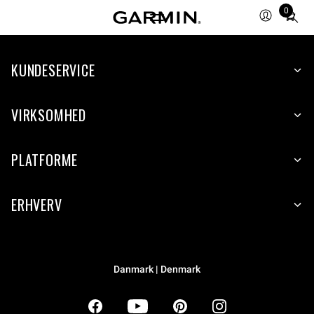
0
Total
items
in
KUNDESERVICE
cart:
0
VIRKSOMHED
PLATFORME
ERHVERV
Danmark | Denmark