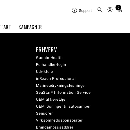
0
Total
Support
items
in
TFART
KAMPAGNER
cart:
0
ERHVERV
Garmin Health
Forhandler-login
Udviklere
inReach Professional
Marineudrykningsløsninger
SeaStar® Information Service
OEM til køretøjer
OEM løsninger til autocamper
Sensorer
Virksomhedssponsorater
Brandambassadører