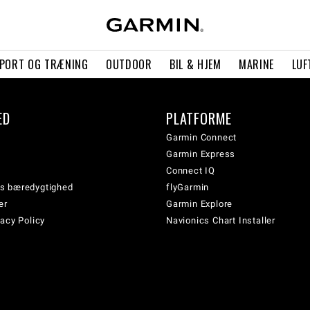
PORT OG TRÆNING
OUTDOOR
BIL & HJEM
MARINE
LUF
ED
PLATFORME
Garmin Connect
Garmin Express
Connect IQ
s bæredygtighed
flyGarmin
er
Garmin Explore
acy Policy
Navionics Chart Installer