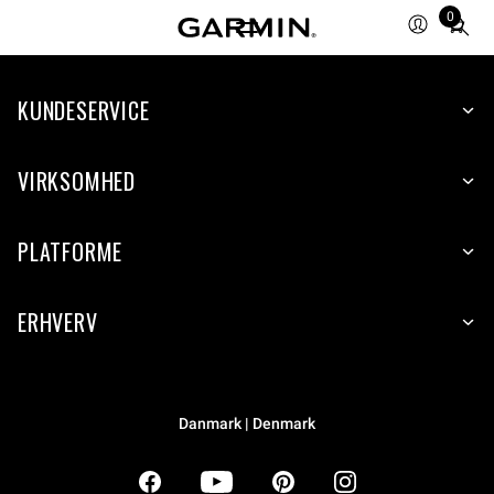
0
Total
items
in
KUNDESERVICE
cart:
0
VIRKSOMHED
PLATFORME
ERHVERV
Danmark | Denmark