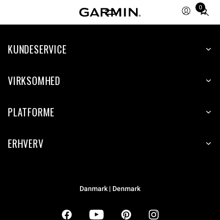
0
Total
items
in
KUNDESERVICE
cart:
0
VIRKSOMHED
PLATFORME
ERHVERV
Danmark | Denmark