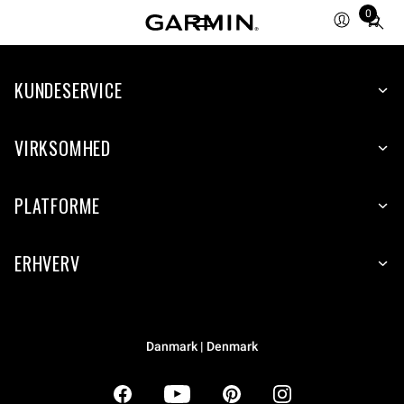
0
Total
items
in
KUNDESERVICE
cart:
0
VIRKSOMHED
PLATFORME
ERHVERV
Danmark | Denmark