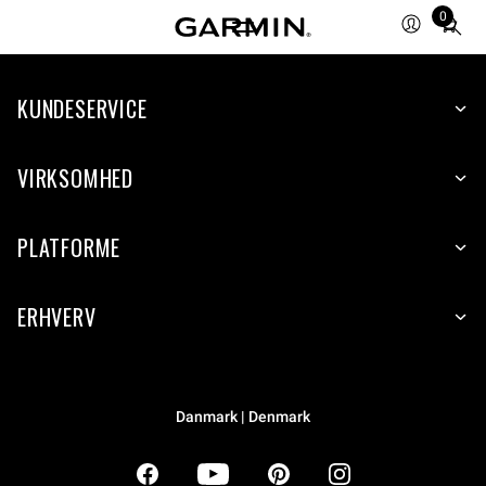
0
Total
items
in
KUNDESERVICE
cart:
0
VIRKSOMHED
PLATFORME
ERHVERV
Danmark | Denmark