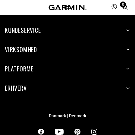
0
Total
items
in
KUNDESERVICE
cart:
0
VIRKSOMHED
PLATFORME
ERHVERV
Danmark | Denmark