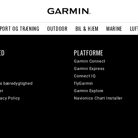
PORT OG TRÆNING
OUTDOOR
BIL & HJEM
MARINE
LUF
ED
PLATFORME
Garmin Connect
Garmin Express
Connect IQ
s bæredygtighed
flyGarmin
er
Garmin Explore
acy Policy
Navionics Chart Installer