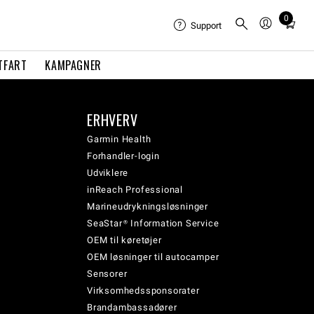
0
Total
Support
items
in
TFART
KAMPAGNER
cart:
0
ERHVERV
Garmin Health
Forhandler-login
Udviklere
inReach Professional
Marineudrykningsløsninger
SeaStar® Information Service
OEM til køretøjer
OEM løsninger til autocamper
Sensorer
Virksomhedssponsorater
Brandambassadører