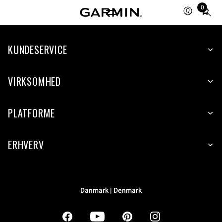
0
Total
items
in
KUNDESERVICE
cart:
0
VIRKSOMHED
PLATFORME
ERHVERV
Danmark | Denmark