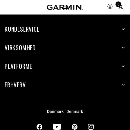
0
Total
items
in
KUNDESERVICE
cart:
0
VIRKSOMHED
PLATFORME
ERHVERV
Danmark | Denmark