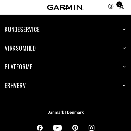
0
Total
items
in
KUNDESERVICE
cart:
0
VIRKSOMHED
PLATFORME
ERHVERV
Danmark | Denmark