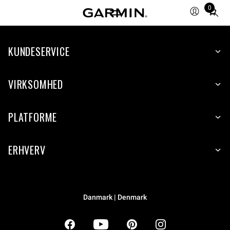
0
Total
items
in
KUNDESERVICE
cart:
0
VIRKSOMHED
PLATFORME
ERHVERV
Danmark | Denmark