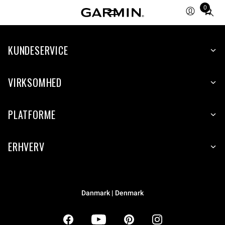
0
Total
items
in
KUNDESERVICE
cart:
0
VIRKSOMHED
PLATFORME
ERHVERV
Danmark | Denmark