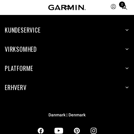
0
Total
items
in
KUNDESERVICE
cart:
0
VIRKSOMHED
PLATFORME
ERHVERV
Danmark | Denmark