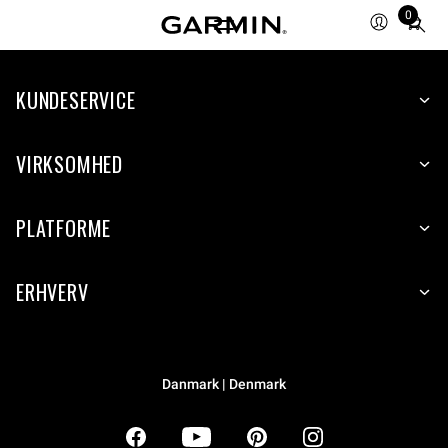
0
Total
items
in
KUNDESERVICE
cart:
0
VIRKSOMHED
PLATFORME
ERHVERV
Danmark | Denmark