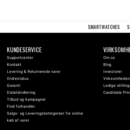
SMARTWATCHES
S
KUNDESERVICE
VIRKSOMH
Supportcenter
Om os
Kontakt
Blog
Levering & Returnerede varer
Investorer
Ordrestatus
Virksomheden
Garanti
Ledige stilling
Datahåndtering
Candidate Priv
Tilbud og kampagner
Find forhandler
Salgs- og Leveringsbetingelser for online
køb af varer