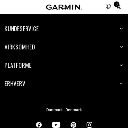
0
Total
items
in
KUNDESERVICE
cart:
0
VIRKSOMHED
PLATFORME
ERHVERV
Danmark | Denmark