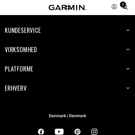
0
Total
items
in
KUNDESERVICE
cart:
0
VIRKSOMHED
PLATFORME
ERHVERV
Danmark | Denmark