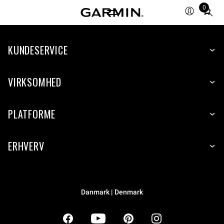
0
Total
items
in
KUNDESERVICE
cart:
0
VIRKSOMHED
PLATFORME
ERHVERV
Danmark | Denmark