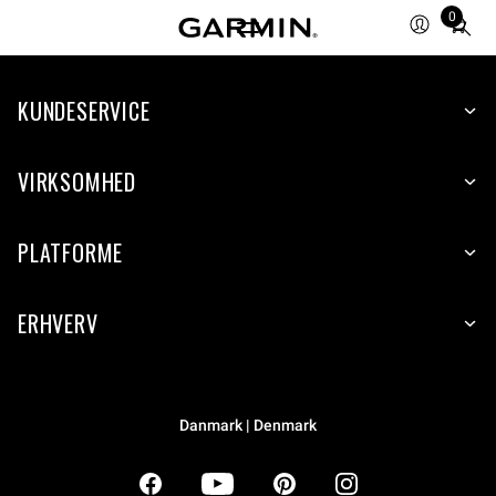
0
Total
items
in
KUNDESERVICE
cart:
0
VIRKSOMHED
PLATFORME
ERHVERV
Danmark | Denmark