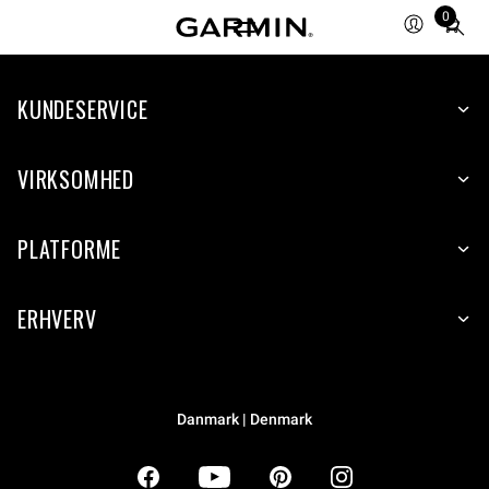
0
Total
items
in
KUNDESERVICE
cart:
0
VIRKSOMHED
PLATFORME
ERHVERV
Danmark | Denmark