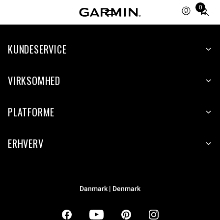
0
Total
items
in
KUNDESERVICE
cart:
0
VIRKSOMHED
PLATFORME
ERHVERV
Danmark | Denmark