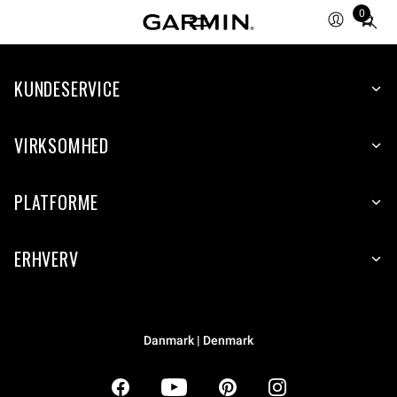
0
Total
items
in
KUNDESERVICE
cart:
0
VIRKSOMHED
PLATFORME
ERHVERV
Danmark | Denmark