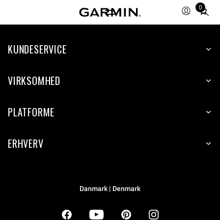
0
Total
items
in
KUNDESERVICE
cart:
0
VIRKSOMHED
PLATFORME
ERHVERV
Danmark | Denmark