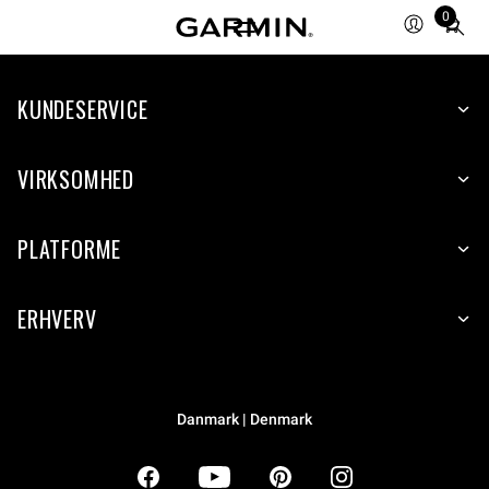
0
Total
items
in
KUNDESERVICE
cart:
0
VIRKSOMHED
PLATFORME
ERHVERV
Danmark | Denmark