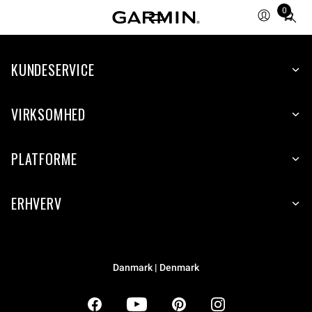
0
Total
items
in
KUNDESERVICE
cart:
0
VIRKSOMHED
PLATFORME
ERHVERV
Danmark | Denmark