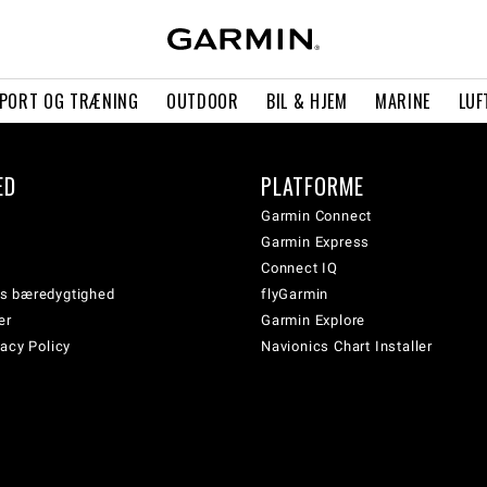
PORT OG TRÆNING
OUTDOOR
BIL & HJEM
MARINE
LUF
ED
PLATFORME
Garmin Connect
Garmin Express
Connect IQ
s bæredygtighed
flyGarmin
er
Garmin Explore
acy Policy
Navionics Chart Installer