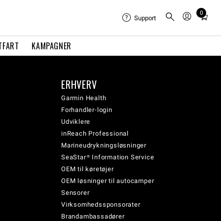
0
Total
Support
items
in
TFART
KAMPAGNER
cart:
0
ERHVERV
Garmin Health
Forhandler-login
Udviklere
inReach Professional
Marineudrykningsløsninger
SeaStar® Information Service
OEM til køretøjer
OEM løsninger til autocamper
Sensorer
Virksomhedssponsorater
Brandambassadører