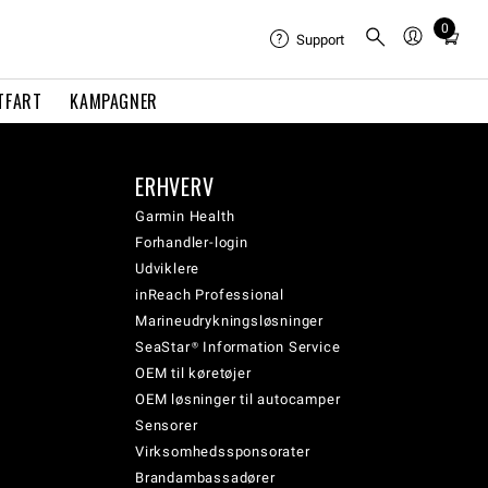
0
Total
Support
items
in
TFART
KAMPAGNER
cart:
0
ERHVERV
Garmin Health
Forhandler-login
Udviklere
inReach Professional
Marineudrykningsløsninger
SeaStar® Information Service
OEM til køretøjer
OEM løsninger til autocamper
Sensorer
Virksomhedssponsorater
Brandambassadører