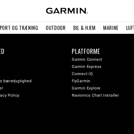
PORT OG TRÆNING
OUTDOOR
BIL & HJEM
MARINE
LUF
ED
PLATFORME
Garmin Connect
Garmin Express
Connect IQ
s bæredygtighed
flyGarmin
er
Garmin Explore
acy Policy
Navionics Chart Installer